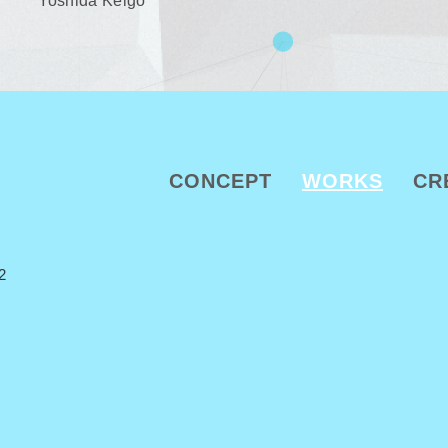
Yoshida Keigo
CONCEPT
WORKS
CR
2