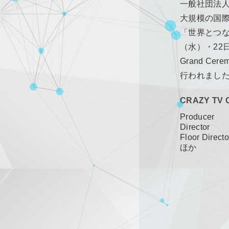
一般社団法⼈
大規模の国際音
「世界とつな
（水）・22
Grand C
行われまし
CRAZY TV
Producer
Director
Floor Direc
ほか