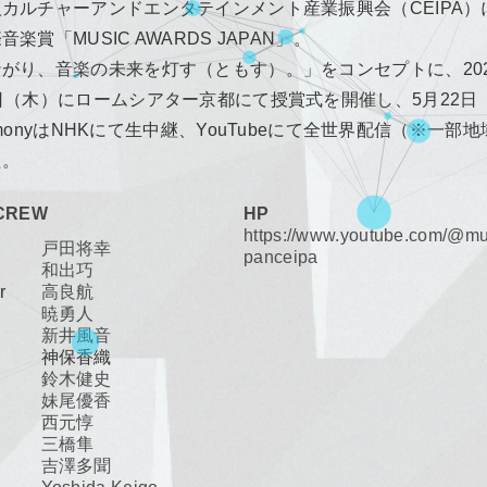
カルチャーアンドエンタテインメント産業振興会（CEIPA）
楽賞「MUSIC AWARDS JAPAN」。
がり、音楽の未来を灯す（ともす）。」をコンセプトに、202
日（木）にロームシアター京都にて授賞式を開催し、5月22日
eremonyはNHKにて生中継、YouTubeにて全世界配信（※一
た。
 CREW
HP
https://www.youtube.com/@mu
戸田将幸
panceipa
和出巧
tor
高良航
暁勇人
新井風音
神保香織
鈴木健史
妹尾優香
西元惇
三橋隼
吉澤多聞