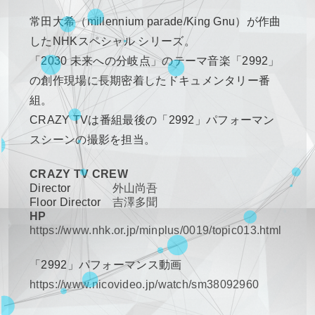
常田大希（millennium parade/King Gnu）が作曲
したNHKスペシャル シリーズ。
「2030 未来への分岐点」のテーマ音楽「2992」
の創作現場に長期密着したドキュメンタリー番
組。
CRAZY TVは番組最後の「2992」パフォーマン
スシーンの撮影を担当。
CRAZY TV CREW
Director
外山尚吾
Floor Director
吉澤多聞
HP
https://www.nhk.or.jp/minplus/0019/topic013.html
「2992」パフォーマンス動画
https://www.nicovideo.jp/watch/sm38092960