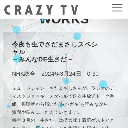
WORKS
今夜も生でさだまさしスペシ
ャル
～みんなDE生さだ～
NHK総合 2024年3月24日 0:30
ミュージシャン・さだまさしさんが、ラジオのデ
ィスクジョッキースタイルで送る生放送トーク番
組。視聴者から届いた“おハガキ”を読みながら、
質問や悩みにこたえていきます。
毎年３月の「生さだ」は拡大版！豪華ゲストとと