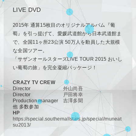
LIVE DVD
2015年 通算15枚目のオリジナルアルバム『葡
萄』を引っ提げて、愛媛武道館から日本武道館ま
で、全国11ヶ所23公演 50万人を動員した大規模
な全国ツアー。
「サザンオールスターズLIVE TOUR 2015 おいし
い葡萄の旅」を完全凝縮パッケージ！
CRAZY TV CREW
Director
外山尚吾
Director
戸田将幸
Production manager
吉澤多聞
他 多数参加
HP
https://special.southernallstars.jp/special/muneat
su2013/