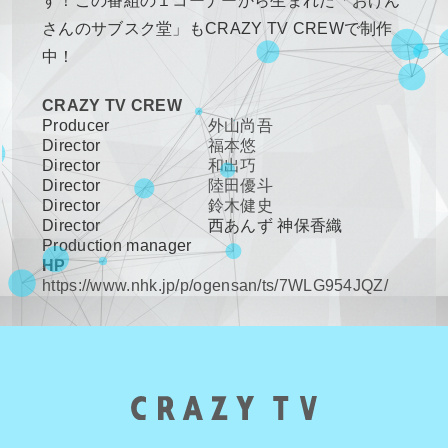
す！この番組の１コーナーから生まれた「おげん
さんのサブスク堂」もCRAZY TV CREWで制作
中！
CRAZY TV CREW
Producer
外山尚吾
Director
福本悠
Director
和出巧
Director
陸田優斗
Director
鈴木健史
Director
西あんず
神保香織
Production manager
HP
https://www.nhk.jp/p/ogensan/ts/7WLG954JQZ/