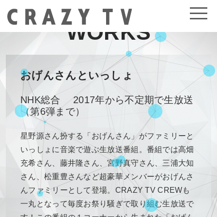
WORKS
おげんさんといっしょ
NHK総合 2017年から不定期で生放送
（第6弾まで）
星野源さん扮する「おげんさん」がファミリーと
いっしょに音楽で遊ぶ生放送番組。番組では高畑
充希さん、藤井隆さん、宮野真守さん、三浦大知
さん、松重豊さんなど超豪華メンバーがおげんさ
んファミリーとして登場。CRAZY TV CREWも
一丸となって毎度お祭り騒ぎで取り組む生放送で