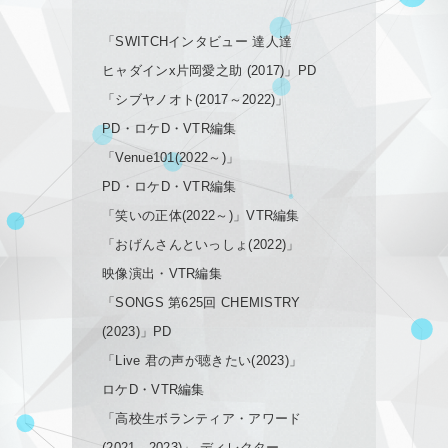
「SWITCHインタビュー 達人達
ヒャダインx片岡愛之助 (2017)」PD
「シブヤノオト(2017～2022)」
PD・ロケD・VTR編集
「Venue101(2022～)」
PD・ロケD・VTR編集
「笑いの正体(2022～)」VTR編集
「おげんさんといっしょ(2022)」
映像演出・VTR編集
「SONGS 第625回 CHEMISTRY
(2023)」PD
「Live 君の声が聴きたい(2023)」
ロケD・VTR編集
「高校生ボランティア・アワード
(2021、2023)」 ディレクター