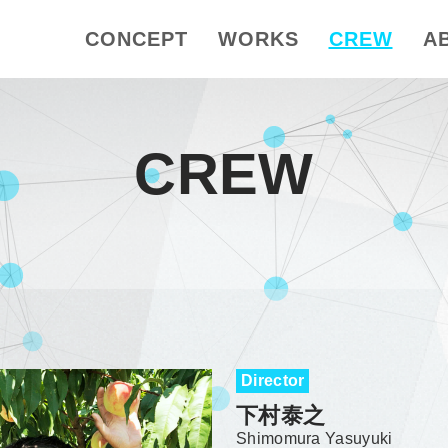
CONCEPT
WORKS
CREW
A
CREW
Director
下村泰之
Shimomura Yasuyuki